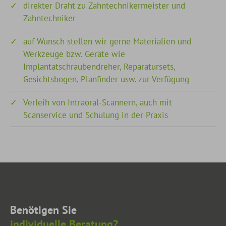
direkter Draht zu Zahntechnikermeister und
Zahntechniker
auf Wunsch stellen wir gerne Materialien und
Werkzeuge bzw. Geräte wie
Implantatschraubendreher, Reparatursets,
Gesichtsbogen, Planfinder usw. zur Verfügung
Verleih von Intraoral-Scannern, auch mit
Scanservice und Schulung in der Praxis
Benötigen Sie
individuelle Beratung?