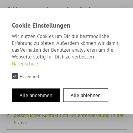
Alles, und noch einiges
mehr
Cookie Einstellungen
Wir nutzen Cookies um Dir die bestmögliche
Wir bieten sämtliche Leistungen, die Sie von einem
Erfahrung zu bieten. Außerdem können wir damit
modernen Dentallabor
das Verhalten der Benutzer analysieren um die
erwarten können – und noch einiges darüber hinaus:
Webseite stetig für Dich zu verbessern.
Datenschutz
individuelle Farbnahme sowie digitale
Essentiell
Bilddokumentation in der Praxis oder im Labor
das gewünschte Lächeln vor der Behandlung
Alle annehmen
Alle ablehnen
simulieren, mit Digital Smile Design
persönlicher Kontakt und Patientenberatung in der
Praxis